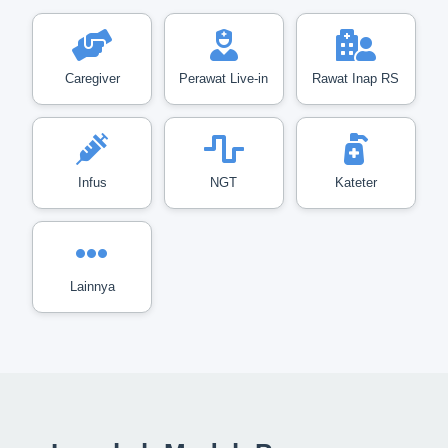
Caregiver
Perawat Live-in
Rawat Inap RS
Infus
NGT
Kateter
Lainnya