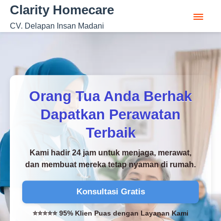
Clarity Homecare
CV. Delapan Insan Madani
Orang Tua Anda Berhak
Dapatkan Perawatan
Terbaik
Kami hadir 24 jam untuk menjaga, merawat,
dan membuat mereka tetap nyaman di rumah.
Konsultasi Gratis
⭐⭐⭐⭐⭐ 95% Klien Puas dengan Layanan Kami