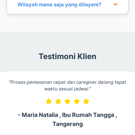
merekomendasikan caregiver yang sesuai.
Biaya menyesuaikan durasi layanan, lokasi, dan
Wilayah mana saja yang dilayani?
kondisi pasien. Hubungi admin untuk
mendapatkan penawaran terbaik.
Kami melayani Jabodetabek dan berbagai kota
lainnya sesuai ketersediaan tenaga caregiver.
Testimoni Klien
"Proses pemesanan cepat dan caregiver datang tepat
waktu sesuai jadwal."
- Maria Natalia , Ibu Rumah Tangga ,
Tangerang