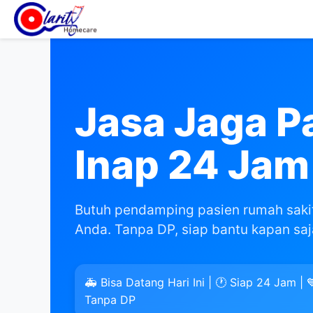
Jasa Jaga P
Inap 24 Jam
Butuh pendamping pasien rumah saki
Anda. Tanpa DP, siap bantu kapan saj
🚑 Bisa Datang Hari Ini | 🕐 Siap 24 Jam | 
Tanpa DP