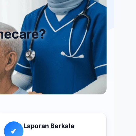
mecare?
Laporan Berkala
✔