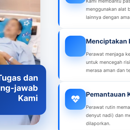
Kami membantu pasi
menggunakan alat ba
lainnya dengan ama
Menciptakan
Perawat menjaga keb
untuk mencegah risi
merasa aman dan t
Tugas dan
ng-jawab
Pemantauan K
Kami
Perawat rutin meman
denyut nadi) dan m
dilaporkan.