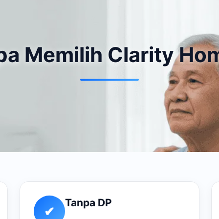
a Memilih Clarity Ho
Tanpa DP
✔