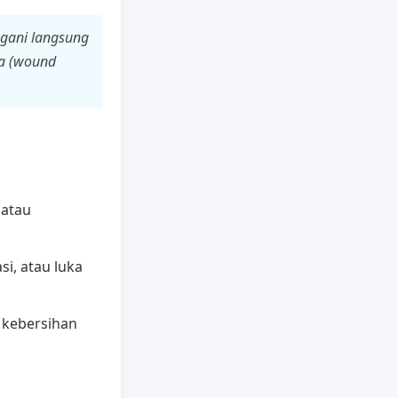
ngani langsung
a (wound
 atau
si, atau luka
 kebersihan