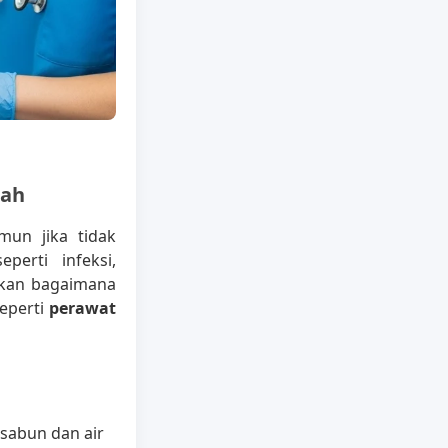
mah
un jika tidak
perti infeksi,
askan bagaimana
eperti
perawat
sabun dan air