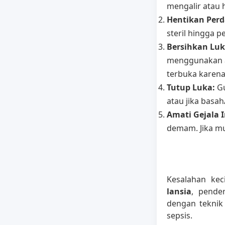
mengalir atau h
Hentikan Per
steril hingga p
Bersihkan Luk
menggunakan al
terbuka karen
Tutup Luka:
Gu
atau jika basah
Amati Gejala I
demam. Jika mu
Kesalahan kec
lansia
, pende
dengan teknik 
sepsis.