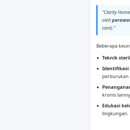
"Clarity Hom
oleh
perawat
care)."
Beberapa keun
Teknik steril
Identifikasi
perburukan 
Penanganan
kronis lainny
Edukasi kel
lingkungan.