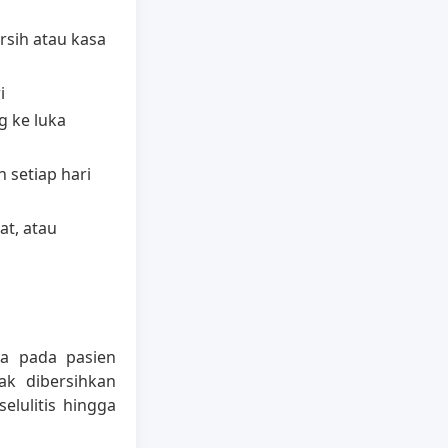
rsih atau kasa
i
g ke luka
 setiap hari
at, atau
ma pada pasien
ak dibersihkan
elulitis hingga