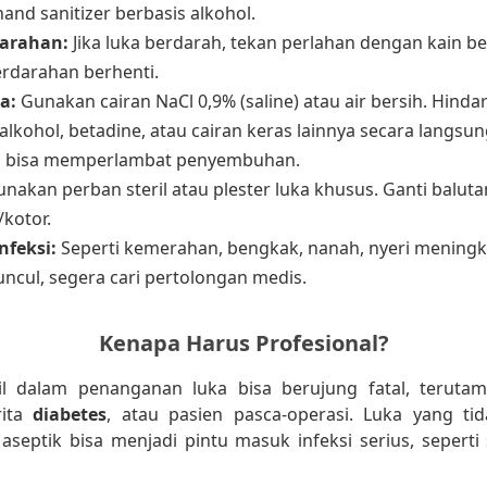
and sanitizer berbasis alkohol.
darahan:
Jika luka berdarah, tekan perlahan dengan kain be
erdarahan berhenti.
a:
Gunakan cairan NaCl 0,9% (saline) atau air bersih. Hindar
kohol, betadine, atau cairan keras lainnya secara langsun
a bisa memperlambat penyembuhan.
nakan perban steril atau plester luka khusus. Ganti balutan
/kotor.
nfeksi:
Seperti kemerahan, bengkak, nanah, nyeri meningk
ncul, segera cari pertolongan medis.
Kenapa Harus Profesional?
il dalam penanganan luka bisa berujung fatal, teruta
rita
diabetes
, atau pasien pasca-operasi. Luka yang tid
aseptik bisa menjadi pintu masuk infeksi serius, seperti s