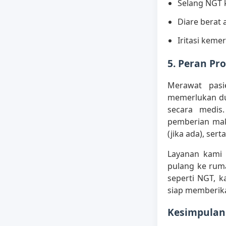
Selang NGT k
Diare berat
Iritasi keme
5. Peran P
Merawat pas
memerlukan du
secara medis
pemberian mak
(jika ada), se
Layanan kami 
pulang ke rum
seperti NGT, k
siap memberik
Kesimpulan