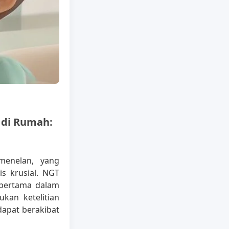
 di Rumah:
 menelan, yang
s krusial. NGT
 pertama dalam
kan ketelitian
dapat berakibat