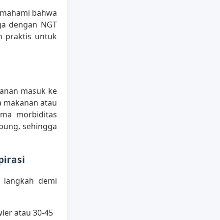
memahami bahwa
rga dengan NGT
h praktis untuk
kanan masuk ke
ya makanan atau
ma morbiditas
bung, sehingga
irasi
n langkah demi
wler atau 30-45