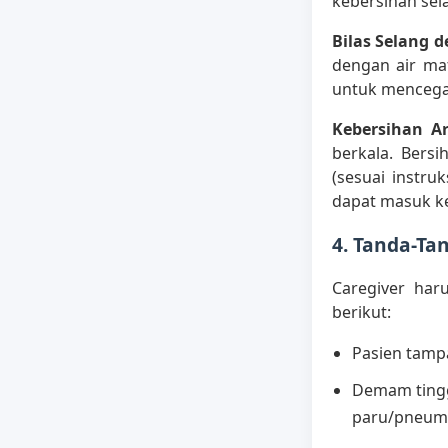
kebersihan sel
Bilas Selang 
dengan air mat
untuk mencega
Kebersihan A
berkala. Bers
(sesuai instru
dapat masuk ke
4. Tanda-T
Caregiver har
berikut:
Pasien tamp
Demam tinggi
paru/pneumo