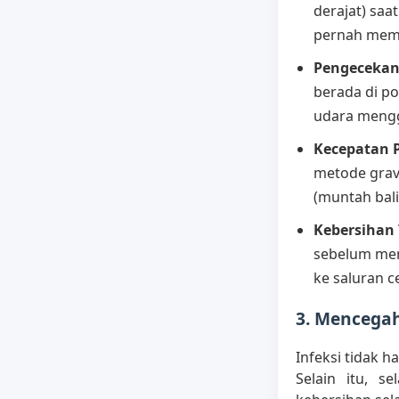
derajat) saa
pernah memb
Pengecekan 
berada di p
udara mengg
Kecepatan 
metode grav
(muntah bali
Kebersihan
sebelum men
ke saluran c
3. Mencegah
Infeksi tidak h
Selain itu, s