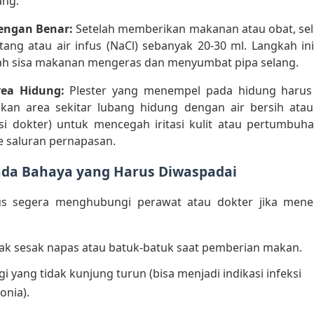
ang:
dengan Benar:
Setelah memberikan makanan atau obat, sela
ang atau air infus (NaCl) sebanyak 20-30 ml. Langkah ini
h sisa makanan mengeras dan menyumbat pipa selang.
rea Hidung:
Plester yang menempel pada hidung harus 
ihkan area sekitar lubang hidung dengan air bersih atau
ksi dokter) untuk mencegah iritasi kulit atau pertumbuh
 saluran pernapasan.
anda Bahaya yang Harus Diwaspadai
us segera menghubungi perawat atau dokter jika men
ak sesak napas atau batuk-batuk saat pemberian makan.
 yang tidak kunjung turun (bisa menjadi indikasi infeksi
nia).