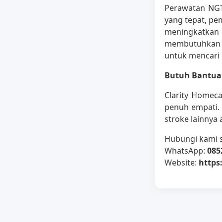
Perawatan NGT
yang tepat, pe
meningkatkan 
membutuhkan t
untuk mencari
Butuh Bantuan
Clarity Homec
penuh empati.
stroke lainnya 
Hubungi kami s
WhatsApp:
085
Website:
https