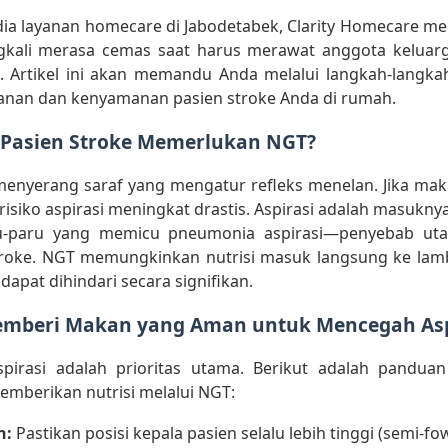
dia layanan homecare di Jabodetabek, Clarity Homecare 
ngkali merasa cemas saat harus merawat anggota kelua
. Artikel ini akan memandu Anda melalui langkah-langka
nan dan kenyamanan pasien stroke Anda di rumah.
 Pasien Stroke Memerlukan NGT?
 menyerang saraf yang mengatur refleks menelan. Jika ma
 risiko aspirasi meningkat drastis. Aspirasi adalah masukn
ru-paru yang memicu pneumonia aspirasi—penyebab uta
troke. NGT memungkinkan nutrisi masuk langsung ke lam
 dapat dihindari secara signifikan.
Memberi Makan yang Aman untuk Mencegah Asp
pirasi adalah prioritas utama. Berikut adalah pandua
emberikan nutrisi melalui NGT:
n:
Pastikan posisi kepala pasien selalu lebih tinggi (semi-fo