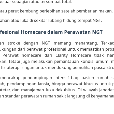
eluar sebagian atau tersumbat total.
 atau perut kembung berlebihan setelah pemberian makan.
rahan atau luka di sekitar lubang hidung tempat NGT.
rofesional Homecare dalam Perawatan NGT
ien stroke dengan NGT memang menantang. Terkada
kungan dari perawat profesional untuk memastikan pros
. Perawat homecare dari Clarity Homecare tidak h
an, tetapi juga melakukan pemantauan kondisi umum, 
rta fisioterapi ringan untuk mendukung pemulihan pasca-str
mencakup pendampingan intensif bagi pasien rumah s
ah, pendampingan lansia, hingga perawat khusus untuk 
ateter, dan manajemen luka dekubitus. Di wilayah Jabode
an standar perawatan rumah sakit langsung di kenyamana