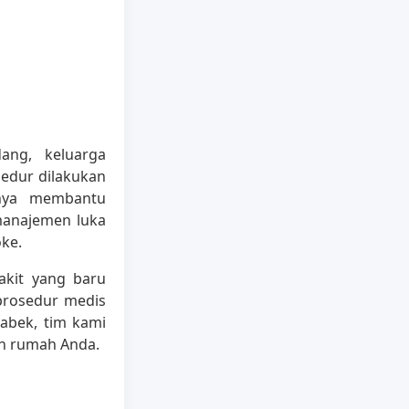
ng, keluarga
edur dilakukan
anya membantu
manajemen luka
oke.
akit yang baru
prosedur medis
tabek, tim kami
n rumah Anda.