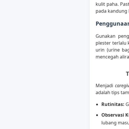
kulit paha. Pas
pada kandung 
Penggunaan 
Gunakan pengi
plester terlal
urin (urine b
mencegah alira
T
Menjadi
caregi
adalah tips ta
Rutinitas:
Ga
Observasi Ku
lubang masuk