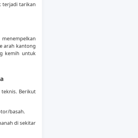
 terjadi tarikan
an menempelkan
ke arah kantong
ng kemih untuk
ia
eknis. Berikut
kotor/basah.
anah di sekitar