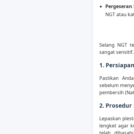
Pergeseran 
NGT atau kat
Selang NGT te
sangat sensitif
1. Persiapan
Pastikan And
sebelum menyent
pembersih (NaC
2. Prosedur
Lepaskan plest
lengket agar k
telah dibasa