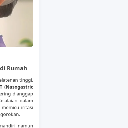
 di Rumah
atenan tinggi,
T (Nasogastric
sering dianggap
Kelalaian dalam
memicu iritasi
nggorokan.
mandiri namun