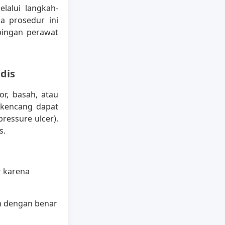
lalui langkah-
a prosedur ini
ingan perawat
dis
or, basah, atau
u kencang dapat
ressure ulcer).
s.
r karena
an dengan benar