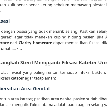
ikan kulit benar-benar kering sebelum memasang plester
.
ksasi
 dengan posisi yang tidak menarik selang. Pastikan sela
 gerak" agar tidak menekan cuping hidung pasien. Jika 
care
dari
Clarity Homecare
dapat memastikan fiksasi di
rumah sakit.
Langkah Steril Mengganti Fiksasi Kateter Uri
 alat invasif yang paling rentan terhadap infeksi bakteri.
iksasi kateter agar tetap aman:
ersihan Area Genital
tuh area kateter, pastikan area genital pasien sudah dib
an air mengalir. Fokus utama adalah pada bagian selang