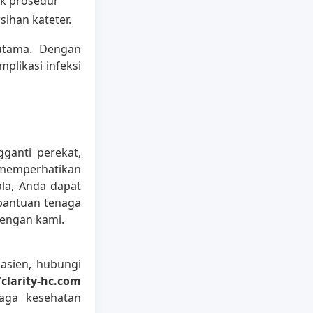
uk prosedur
ihan kateter.
utama. Dengan
plikasi infeksi
ganti perekat,
n memperhatikan
kala, Anda dapat
bantuan tenaga
dengan kami.
asien, hubungi
/clarity-hc.com
jaga kesehatan