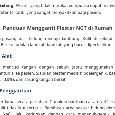
Selang:
Plester yang tidak merekat sempurna dapat meny
eter tertarik, yang sangat menyakitkan bagi pasien.
Panduan Mengganti Plester NGT di Rumah
rpasang dari hidung menuju lambung. Kulit di sekitar
. Berikut adalah langkah-langkah yang harus diperhatikan:
 Alat
a mencuci tangan dengan sabun (atau menggunaka
uh area pasien. Siapkan plester medis hipoalergenik, kass
l 0,9%), dan sarung tangan bersih.
 Penggantian
er lama secara perlahan. Gunakan bantuan cairan NaCl jika
ulit tidak ikut tertarik. Bersihkan area sekitar hidung de
hi NaCl, lalu keringkan dengan cara menepuk-nepuk l