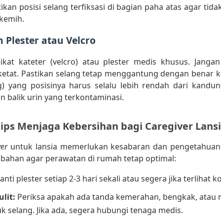
tikan posisi selang terfiksasi di bagian paha atas agar tidak
kemih.
Plester atau Velcro
kat kateter (velcro) atau plester medis khusus. Jang
u ketat. Pastikan selang tetap menggantung dengan benar 
ag) yang posisinya harus selalu lebih rendah dari kandu
n balik urin yang terkontaminasi.
ips Menjaga Kebersihan bagi Caregiver Lans
ver
untuk lansia memerlukan kesabaran dan pengetahuan t
mbahan agar perawatan di rumah tetap optimal:
nti plester setiap 2-3 hari sekali atau segera jika terlihat 
lit:
Periksa apakah ada tanda kemerahan, bengkak, atau n
 selang. Jika ada, segera hubungi tenaga medis.