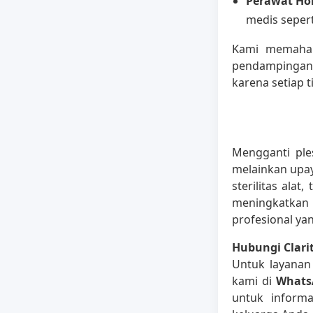
Perawat Hom
medis sepert
Kami memaham
pendampingan d
karena setiap 
Mengganti ple
melainkan upay
sterilitas alat
meningkatkan 
profesional ya
Hubungi Clari
Untuk layanan
kami di
Whats
untuk informa