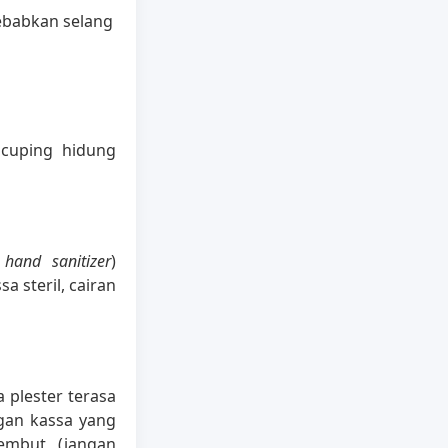
ebabkan selang
 cuping hidung
n
hand sanitizer
)
a steril, cairan
 plester terasa
ngan kassa yang
embut (jangan