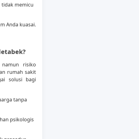
n tidak memicu
m Anda kuasai.
detabek?
namun risiko
an rumah sakit
ai solusi bagi
arga tanpa
an psikologis