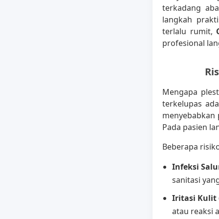
terkadang aba
langkah prakt
terlalu rumit,
profesional la
Ri
Mengapa pleste
terkelupas ada
menyebabkan pe
Pada pasien lan
Beberapa risik
Infeksi Salu
sanitasi yan
Iritasi Kulit
atau reaksi a