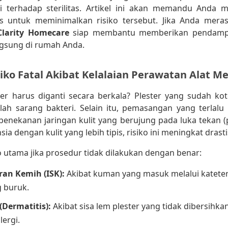
i terhadap sterilitas. Artikel ini akan memandu Anda me
is untuk meminimalkan risiko tersebut. Jika Anda meras
Clarity Homecare
siap membantu memberikan pendamp
ngsung di rumah Anda.
siko Fatal Akibat Kelalaian Perawatan Alat Me
r harus diganti secara berkala? Plester yang sudah kot
lah sarang bakteri. Selain itu, pemasangan yang terlal
nekanan jaringan kulit yang berujung pada luka tekan (p
sia dengan kulit yang lebih tipis, risiko ini meningkat drasti
o utama jika prosedur tidak dilakukan dengan benar:
ran Kemih (ISK):
Akibat kuman yang masuk melalui katete
g buruk.
 (Dermatitis):
Akibat sisa lem plester yang tidak dibersihk
lergi.