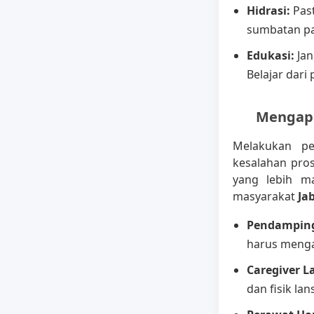
Hidrasi:
Past
sumbatan pa
Edukasi:
Jan
Belajar dari
Mengapa
Melakukan p
kesalahan pro
yang lebih m
masyarakat
Ja
Pendamping
harus menga
Caregiver La
dan fisik lans