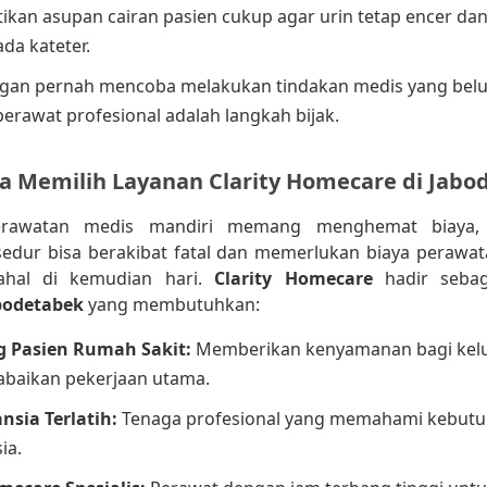
ikan asupan cairan pasien cukup agar urin tetap encer da
da kateter.
gan pernah mencoba melakukan tindakan medis yang belu
 perawat profesional adalah langkah bijak.
 Memilih Layanan Clarity Homecare di Jabo
erawatan medis mandiri memang menghemat biaya, 
sedur bisa berakibat fatal dan memerlukan biaya perawat
ahal di kemudian hari.
Clarity Homecare
hadir sebag
bodetabek
yang membutuhkan:
 Pasien Rumah Sakit:
Memberikan kenyamanan bagi kelu
baikan pekerjaan utama.
nsia Terlatih:
Tenaga profesional yang memahami kebutuh
ia.