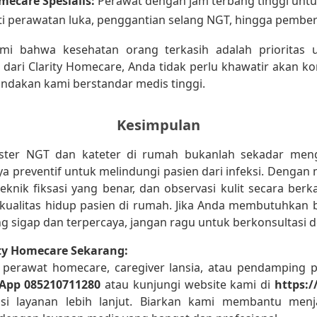
ecare Spesialis:
Perawat dengan jam terbang tinggi unt
i perawatan luka, penggantian selang NGT, hingga pembers
i bahwa kesehatan orang terkasih adalah prioritas 
ari Clarity Homecare, Anda tidak perlu khawatir akan kom
tindakan kami berstandar medis tinggi.
Kesimpulan
ster NGT dan kateter di rumah bukanlah sekadar meng
a preventif untuk melindungi pasien dari infeksi. Denga
, teknik fiksasi yang benar, dan observasi kulit secara ber
kualitas hidup pasien di rumah. Jika Anda membutuhkan 
ng sigap dan terpercaya, jangan ragu untuk berkonsultasi 
ty Homecare Sekarang:
 perawat homecare, caregiver lansia, atau pendamping p
App 085210711280
atau kunjungi website kami di
https:/
si layanan lebih lanjut. Biarkan kami membantu men