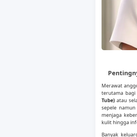
Pentingn
Merawat anggo
terutama bagi
Tube)
atau se
sepele namun k
menjaga keber
kulit hingga in
Banyak keluar