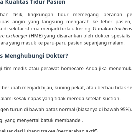
a Kualitas Tidur Pasien
sihan fisik, lingkungan tidur memegang peranan pen
ipas angin yang langsung mengarah ke leher pasien,
di sekitar stoma menjadi terlalu kering. Gunakan
tracheo
ure exchanger
(HME) yang disarankan oleh dokter spesiali
ara yang masuk ke paru-paru pasien sepanjang malam.
s Menghubungi Dokter?
i tim medis atau perawat homecare Anda jika menemuk
 berubah menjadi hijau, kuning pekat, atau berbau tidak s
alami sesak napas yang tidak mereda setelah suction.
igen turun di bawah batas normal (biasanya di bawah 95%).
i yang menyertai batuk membandel.
eluar dari lubang trakea (perdarahan aktif).