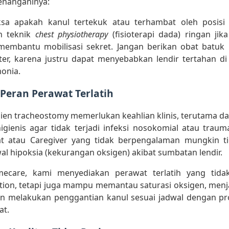
enanganinya:
ksa apakah kanul tertekuk atau terhambat oleh posisi b
n teknik
chest physiotherapy
(fisioterapi dada) ringan jika
membantu mobilisasi sekret. Jangan berikan obat batuk
ter, karena justru dapat menyebabkan lendir tertahan d
onia.
Peran Perawat Terlatih
ien tracheostomy memerlukan keahlian klinis, terutama d
igienis agar tidak terjadi infeksi nosokomial atau trau
at atau Caregiver yang tidak berpengalaman mungkin t
al hipoksia (kekurangan oksigen) akibat sumbatan lendir.
mecare, kami menyediakan perawat terlatih yang tid
tion, tetapi juga mampu memantau saturasi oksigen, menj
an melakukan penggantian kanul sesuai jadwal dengan pr
at.