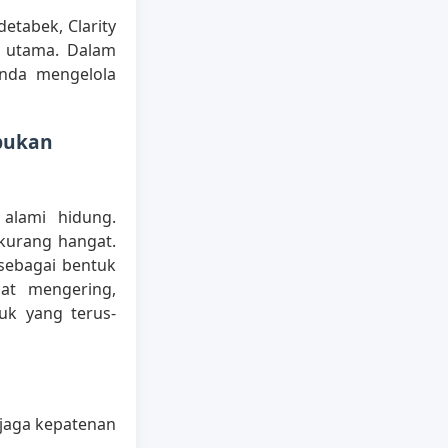
etabek, Clarity
 utama. Dalam
Anda mengelola
pukan
alami hidung.
kurang hangat.
sebagai bentuk
pat mengering,
uk yang terus-
njaga kepatenan