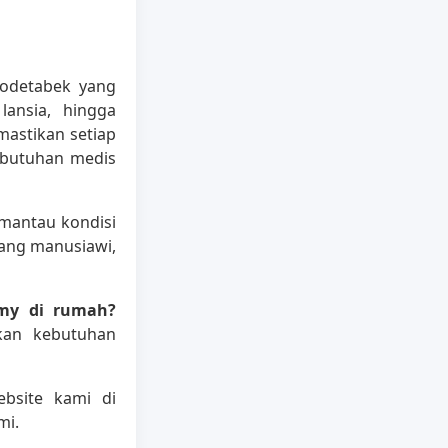
bodetabek yang
ansia, hingga
astikan setiap
ebutuhan medis
emantau kondisi
ang manusiawi,
omy di rumah?
akan kebutuhan
bsite kami di
mi.