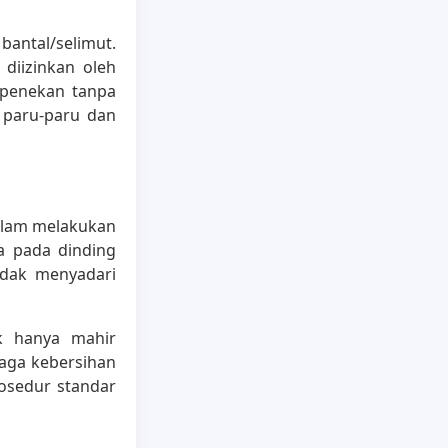
antal/selimut.
 diizinkan oleh
 penekan tanpa
i paru-paru dan
alam melakukan
ma pada dinding
idak menyadari
ak hanya mahir
aga kebersihan
osedur standar