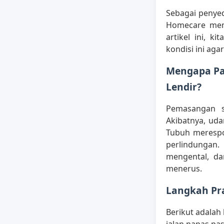
Sebagai penyed
Homecare mem
artikel ini, 
kondisi ini ag
Mengapa Pa
Lendir?
Pemasangan 
Akibatnya, ud
Tubuh merespo
perlindungan.
mengental, da
menerus.
Langkah Pra
Berikut adalah