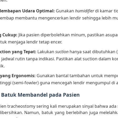
ien:
elembapan Udara Optimal:
Gunakan
humidifier
di kamar ti
lembap membantu mengencerkan lendir sehingga lebih m
g Cukup:
Jika pasien diperbolehkan minum, pastikan asupa
tuk menjaga lendir tetap encer.
ction yang Tepat:
Lakukan
suction
hanya saat dibutuhkan 
jadwal rutin tanpa indikasi. Pastikan alat suction dalam kon
ik.
r yang Ergonomis:
Gunakan bantal tambahan untuk mempos
h tinggi (semi-fowler) guna mencegah lendir mengumpul di a
Batuk Membandel pada Pasien
ien tracheostomy sering kali merupakan sinyal bahwa ad
ibersihkan. Namun, batuk yang berlebihan juga melelahk