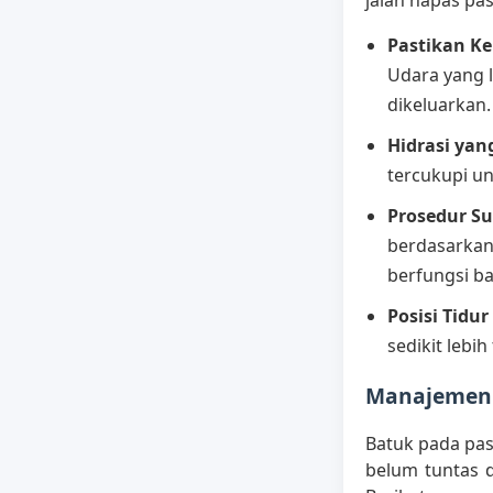
jalan napas pas
Pastikan K
Udara yang 
dikeluarkan.
Hidrasi yan
tercukupi un
Prosedur Su
berdasarkan 
berfungsi ba
Posisi Tidu
sedikit lebi
Manajemen 
Batuk pada pas
belum tuntas d