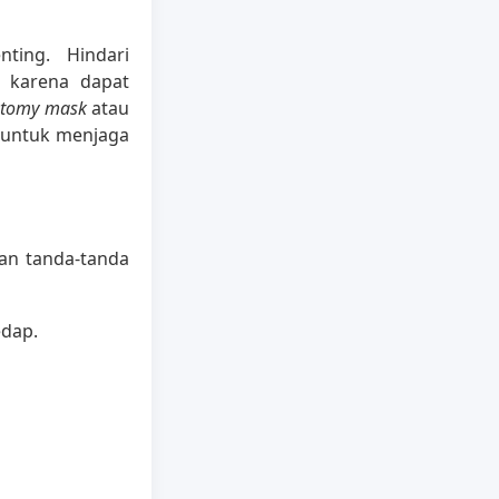
ting. Hindari
 karena dapat
stomy mask
atau
s untuk menjaga
an tanda-tanda
edap.