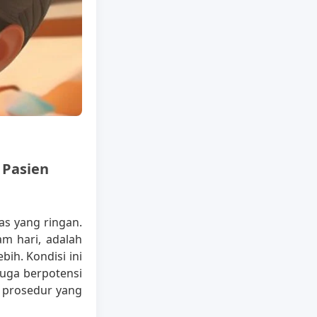
 Pasien
s yang ringan.
am hari, adalah
h. Kondisi ini
juga berpotensi
 prosedur yang