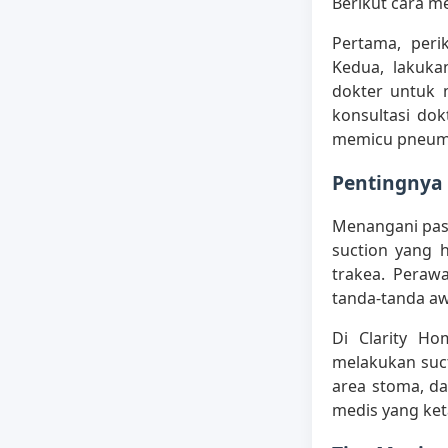
Berikut cara m
Pertama, peri
Kedua, lakuka
dokter untuk 
konsultasi dok
memicu pneum
Pentingnya 
Menangani pas
suction yang h
trakea. Peraw
tanda-tanda aw
Di Clarity Ho
melakukan suc
area stoma, d
medis yang ket