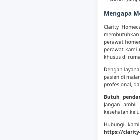
Mengapa Me
Clarity Homec
membutuhkan 
perawat homec
perawat kami 
khusus di ruma
Dengan layanan
pasien di mal
profesional, d
Butuh pendam
Jangan ambil 
kesehatan kelu
Hubungi kami
https://clarit