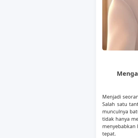
Mengat
Menjadi seora
Salah satu tan
munculnya bat
tidak hanya me
menyebabkan k
tepat.