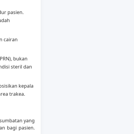
dur pasien.
udah
n cairan
(PRN), bukan
disi steril dan
isikan kepala
rea trakea.
a sumbatan yang
an bagi pasien.