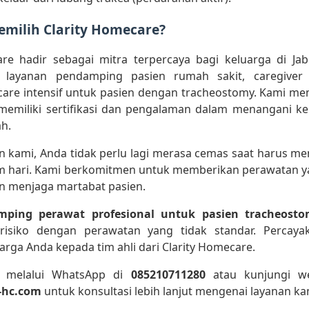
milih Clarity Homecare?
are hadir sebagai mitra terpercaya bagi keluarga di Ja
layanan pendamping pasien rumah sakit, caregiver l
are intensif untuk pasien dengan tracheostomy. Kami mem
memiliki sertifikasi dan pengalaman dalam menangani k
h.
 kami, Anda tidak perlu lagi merasa cemas saat harus m
am hari. Kami berkomitmen untuk memberikan perawatan y
an menjaga martabat pasien.
ping perawat profesional untuk pasien tracheost
risiko dengan perawatan yang tidak standar. Percay
arga Anda kepada tim ahli dari Clarity Homecare.
 melalui WhatsApp di
085210711280
atau kunjungi we
y-hc.com
untuk konsultasi lebih lanjut mengenai layanan ka