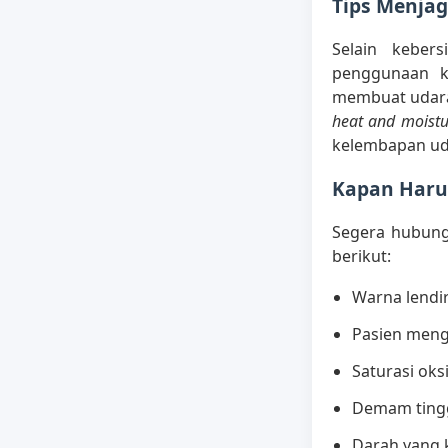
Tips Menjag
Selain keber
penggunaan k
membuat udara 
heat and moist
kelembapan ud
Kapan Haru
Segera hubung
berikut:
Warna lendir
Pasien meng
Saturasi oks
Demam tingg
Darah yang k