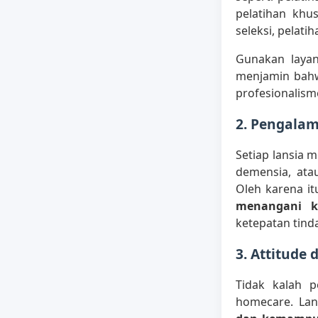
pelatihan khu
seleksi, pelati
Gunakan laya
menjamin bahw
profesionalism
2. Pengalam
Setiap lansia 
demensia, ata
Oleh karena it
menangani k
ketepatan tinda
3. Attitude
Tidak kalah 
homecare. Lan