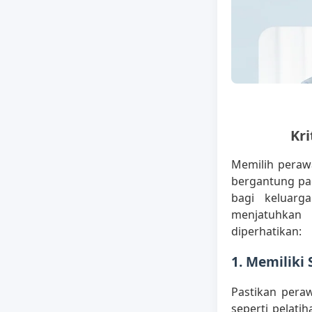
Kr
Memilih peraw
bergantung pad
bagi keluarg
menjatuhkan 
diperhatikan:
1. Memiliki 
Pastikan peraw
seperti pelati