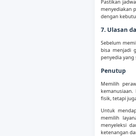
Pastikan jadwa
menyediakan pi
dengan kebutu
7. Ulasan d
Sebelum memi
bisa menjadi 
penyedia yang 
Penutup
Memilih pera
kemanusiaan.
fisik, tetapi ju
Untuk mendapa
memilih laya
menyeleksi da
ketenangan dan