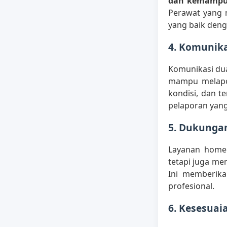
dan kemampu
Perawat yang 
yang baik deng
4. Komunika
Komunikasi dua
mampu melapo
kondisi, dan 
pelaporan yang
5. Dukungan
Layanan homec
tetapi juga mem
Ini memberika
profesional.
6. Kesesuaia