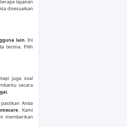
eberapa layanan
isa disesuaikan
ngguna lain
. Ini
 terima. Pilih
api juga soal
mbantu secara
gai
.
 pastikan Anda
omecare
. Kami
emi memberikan