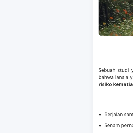
Sebuah studi 
bahwa lansia y
risiko kemati
Berjalan san
Senam perna