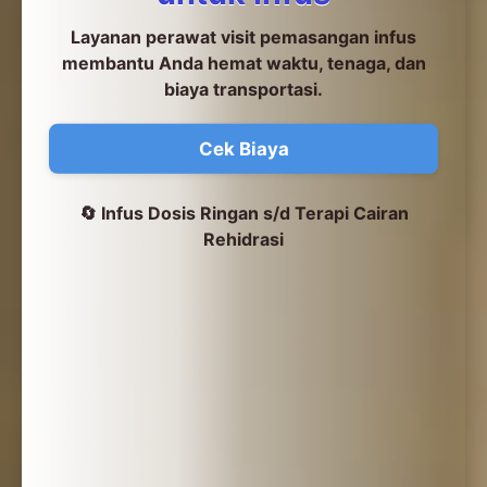
Layanan perawat visit pemasangan infus
membantu Anda hemat waktu, tenaga, dan
biaya transportasi.
Cek Biaya
🔄 Infus Dosis Ringan s/d Terapi Cairan
Rehidrasi