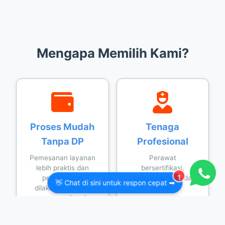
Mengapa Memilih Kami?
Proses Mudah
Tenaga
Tanpa DP
Profesional
Pemesanan layanan
Perawat
lebih praktis dan
bersertifikasi,
1
pembayaran
berpengalaman, dan
👋 Chat di sini untuk respon cepat ➡
dilakukan setelah
teruji.
petugas tiba di
alamat.