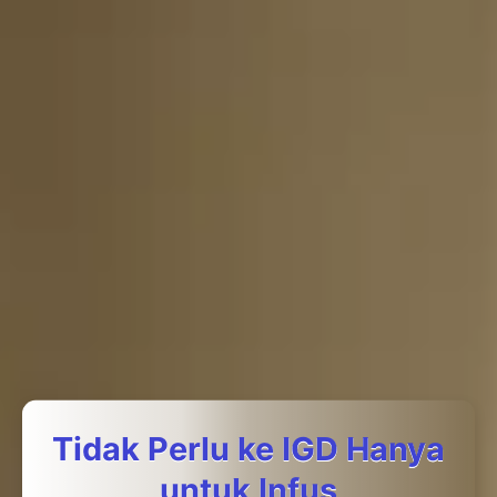
Tidak Perlu ke IGD Hanya
untuk Infus