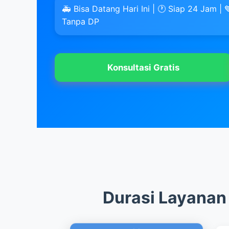
🚑 Bisa Datang Hari Ini | 🕐 Siap 24 Jam | 
Tanpa DP
Konsultasi Gratis
Durasi Layanan