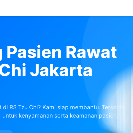
 Pasien Rawat
Chi Jakarta
 di RS Tzu Chi? Kami siap membantu. Tersedia
m untuk kenyamanan serta keamanan pasien.