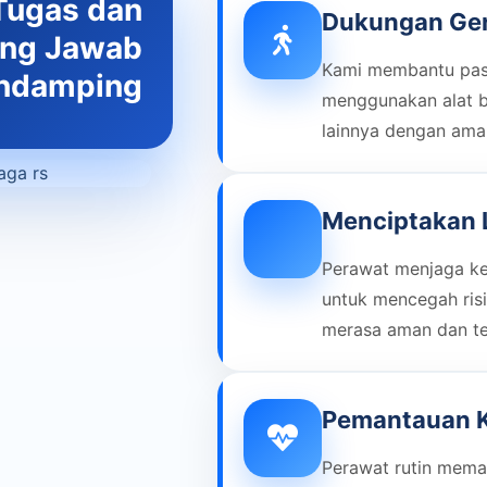
Tugas dan
Dukungan Ger
ng Jawab
Kami membantu pasi
ndamping
menggunakan alat ba
lainnya dengan ama
Menciptakan
Perawat menjaga keb
untuk mencegah risi
merasa aman dan t
Pemantauan K
Perawat rutin meman