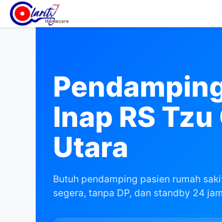
Pendamping
Inap RS Tzu 
Utara
Butuh pendamping pasien rumah sakit
segera, tanpa DP, dan standby 24 ja