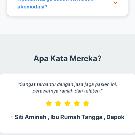
dirasa kurang sesuai dengan kebutuhan pasien.
akomodasi?
Biaya jasa jaga pasien sudah transparan dan
mencakup operasional perawat selama bertugas
di RSUI.
Apa Kata Mereka?
"Sangat terbantu dengan jasa jaga pasien ini,
perawatnya ramah dan telaten."
- Siti Aminah , Ibu Rumah Tangga , Depok