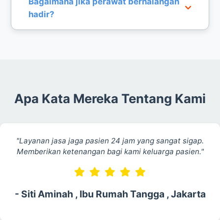
Bagaimana jika perawat berhalangan
biaya rumah sakit, obat-obatan, atau tindakan
hadir?
medis yang dilakukan oleh pihak RS St. Carolus.
Kami memiliki sistem backup tenaga medis yang
siap menggantikan segera agar pendampingan
pasien di Jakarta Pusat tidak terputus.
Apa Kata Mereka Tentang Kami
"Layanan jasa jaga pasien 24 jam yang sangat sigap.
Memberikan ketenangan bagi kami keluarga pasien."
- Siti Aminah , Ibu Rumah Tangga , Jakarta