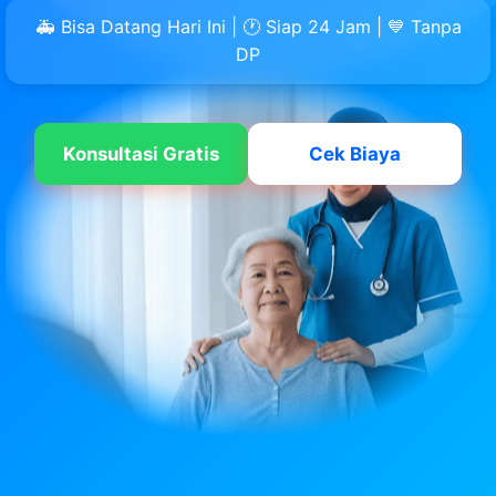
🚑 Bisa Datang Hari Ini | 🕐 Siap 24 Jam | 💙 Tanpa
DP
Konsultasi Gratis
Cek Biaya