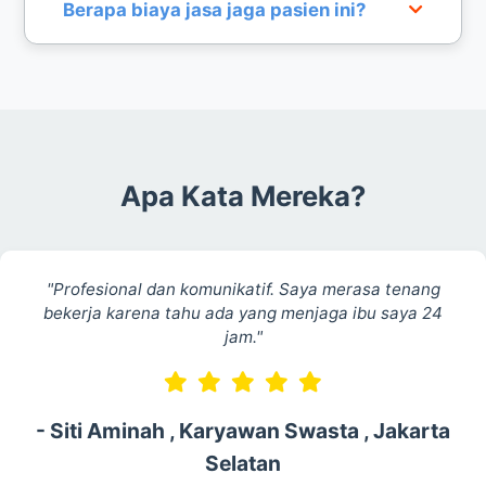
Tentu, perawat kami akan memberikan laporan
Berapa biaya jasa jaga pasien ini?
berkala kepada keluarga baik melalui pesan
singkat maupun catatan medis harian pasien.
Biaya disesuaikan dengan durasi dan kebutuhan
khusus pasien. Hubungi admin kami untuk
mendapatkan penawaran harga yang transparan.
Apa Kata Mereka?
"Profesional dan komunikatif. Saya merasa tenang
bekerja karena tahu ada yang menjaga ibu saya 24
jam."
- Siti Aminah , Karyawan Swasta , Jakarta
Selatan