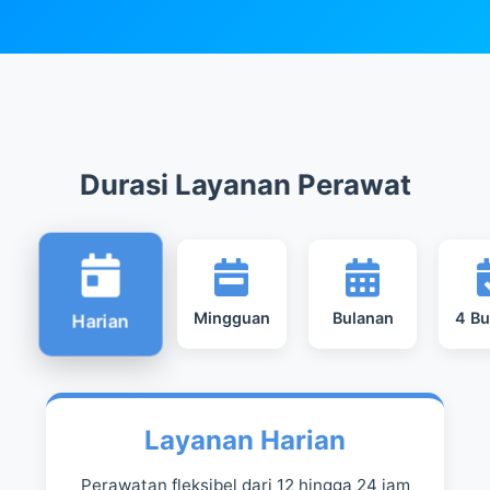
Durasi Layanan Perawat
Mingguan
Bulanan
4 Bu
Harian
Layanan Harian
Perawatan fleksibel dari 12 hingga 24 jam