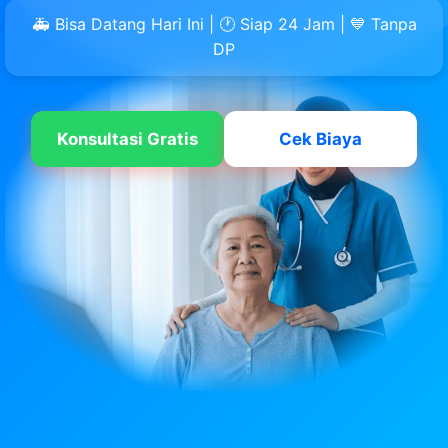
🚑 Bisa Datang Hari Ini | 🕐 Siap 24 Jam | 💙 Tanpa
DP
Konsultasi Gratis
Cek Biaya