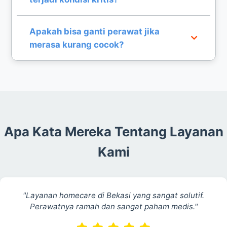
peralatan dasar akan dibawa oleh perawat kami.
Perawat kami dilatih untuk menangani kondisi
Apakah bisa ganti perawat jika
darurat dan akan memberikan tindakan
merasa kurang cocok?
pertolongan pertama serta koordinasi dengan
rumah sakit.
Kami sangat mengutamakan kenyamanan
pasien. Anda dapat mengajukan penggantian
perawat jika dirasa kurang sesuai dengan
kebutuhan pasien.
Apa Kata Mereka Tentang Layanan
Kami
"Layanan homecare di Bekasi yang sangat solutif.
Perawatnya ramah dan sangat paham medis."