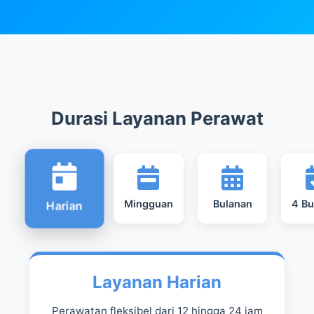
Durasi Layanan Perawat
Mingguan
Bulanan
4 Bu
Harian
Layanan Harian
Perawatan fleksibel dari 12 hingga 24 jam