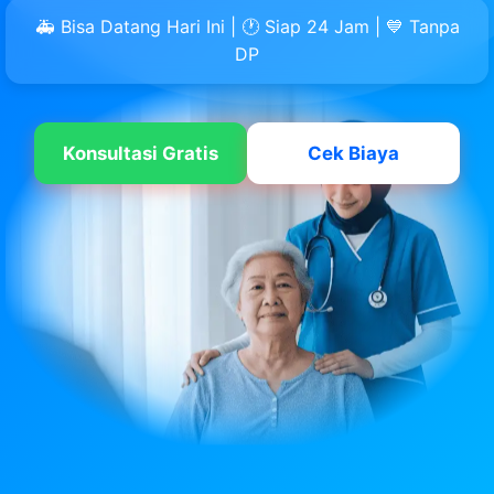
🚑 Bisa Datang Hari Ini | 🕐 Siap 24 Jam | 💙 Tanpa
DP
Konsultasi Gratis
Cek Biaya