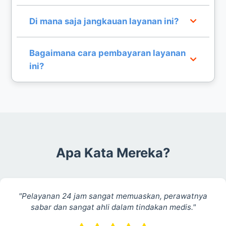
jam.
Tentu, kami memiliki perawat spesialis luka yang
Di mana saja jangkauan layanan ini?
mampu melakukan perawatan luka steril, luka
diabetes, hingga luka pasca operasi di rumah.
Layanan perawat homecare kami mencakup
Bagaimana cara pembayaran layanan
seluruh wilayah Jakarta, termasuk Jakarta Pusat,
ini?
Selatan, Barat, Timur, dan Utara.
Kami menyediakan sistem pembayaran yang
fleksibel dan transparan untuk setiap periode
layanan perawat yang Anda gunakan.
Apa Kata Mereka?
"Pelayanan 24 jam sangat memuaskan, perawatnya
sabar dan sangat ahli dalam tindakan medis."