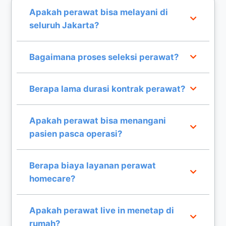
Apakah perawat bisa melayani di
seluruh Jakarta?
Ya, kami melayani seluruh area Jakarta untuk
Bagaimana proses seleksi perawat?
kebutuhan perawat homecare live in.
Kami melakukan seleksi ketat, verifikasi sertifikat,
Berapa lama durasi kontrak perawat?
dan tes kompetensi medis.
Durasi kontrak sangat fleksibel, mulai dari harian,
Apakah perawat bisa menangani
mingguan, hingga bulanan.
pasien pasca operasi?
Tentu, kami memiliki tenaga medis
Berapa biaya layanan perawat
berpengalaman untuk perawatan pasca operasi.
homecare?
Biaya bervariasi tergantung kondisi medis pasien.
Apakah perawat live in menetap di
Hubungi admin untuk detailnya.
rumah?