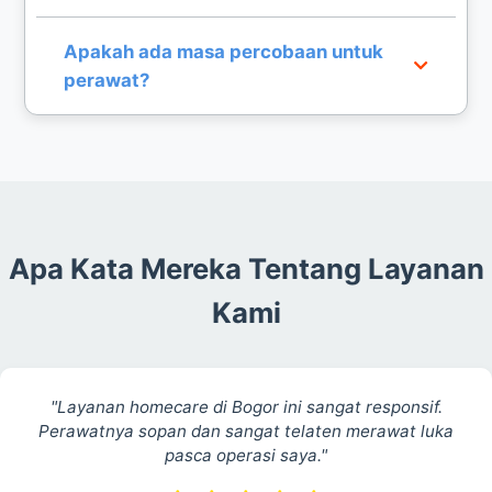
medis.
Biaya disesuaikan dengan tingkat kesulitan medis
Apakah ada masa percobaan untuk
dan durasi kontrak. Hubungi kami untuk
perawat?
penawaran harga terbaik di area Bogor.
Kami menyediakan masa orientasi agar Anda
dapat memastikan kecocokan antara perawat
dengan pasien dan keluarga di rumah.
Apa Kata Mereka Tentang Layanan
Kami
"Layanan homecare di Bogor ini sangat responsif.
Perawatnya sopan dan sangat telaten merawat luka
pasca operasi saya."