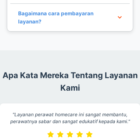
Tentu, kami sangat berpengalaman dalam
Bagaimana cara pembayaran
menangani perawatan luka dan pemulihan pasien
layanan?
pasca operasi di rumah.
Pembayaran dapat dilakukan melalui transfer
bank dengan sistem yang transparan dan mudah
bagi klien.
Apa Kata Mereka Tentang Layanan
Kami
"Layanan perawat homecare ini sangat membantu,
perawatnya sabar dan sangat edukatif kepada kami."