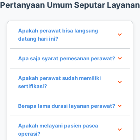
Pertanyaan Umum Seputar Layanan
Apakah perawat bisa langsung
datang hari ini?
Ya, kami memiliki sistem layanan siap segera
Apa saja syarat pemesanan perawat?
untuk penempatan perawat di wilayah Jakarta
sesuai ketersediaan tim.
Anda cukup menyiapkan data medis pasien dan
Apakah perawat sudah memiliki
lokasi domisili di Jakarta untuk proses
sertifikasi?
penyesuaian perawat.
Seluruh perawat kami adalah tenaga medis
Berapa lama durasi layanan perawat?
profesional yang memiliki sertifikasi dan
pengalaman klinis yang valid.
Durasi layanan sangat fleksibel, mulai dari harian,
Apakah melayani pasien pasca
mingguan, hingga bulanan sesuai kebutuhan
operasi?
pemulihan pasien.