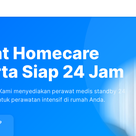
at Homecare
rta Siap 24 Jam
 Kami menyediakan perawat medis standby 24
tuk perawatan intensif di rumah Anda.
