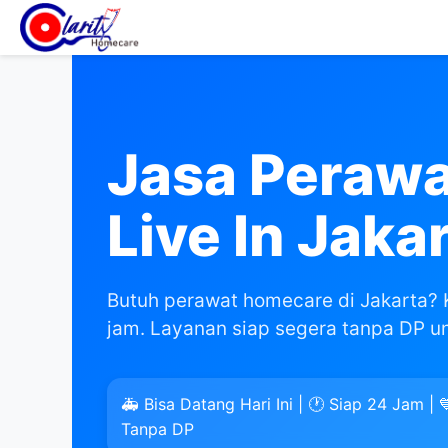
Jasa Peraw
Live In Jaka
Butuh perawat homecare di Jakarta?
jam. Layanan siap segera tanpa DP un
🚑 Bisa Datang Hari Ini | 🕐 Siap 24 Jam | 
Tanpa DP