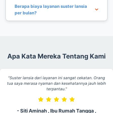
Kami menyediakan suster dengan kualifikasi
Berapa biaya layanan suster lansia
medis yang mampu melakukan tindakan dasar
per bulan?
seperti cek tanda vital, infus, dan pemberian obat
sesuai resep.
Biaya bervariasi tergantung kebutuhan medis
pasien. Silakan hubungi admin kami untuk
mendapatkan penawaran harga terbaik di
Tangerang.
Apa Kata Mereka Tentang Kami
"Suster lansia dari layanan ini sangat cekatan. Orang
tua saya merasa nyaman dan kesehatannya jauh lebih
terpantau."
- Siti Aminah , Ibu Rumah Tangga ,