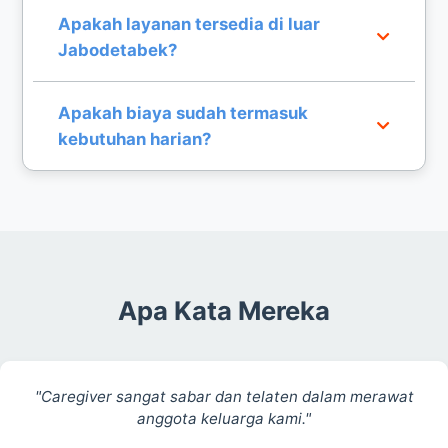
Setelah konfirmasi data, kami dapat mengirimkan
Apakah layanan tersedia di luar
caregiver ke lokasi Anda di Jabodetabek dalam
Jabodetabek?
waktu singkat.
Saat ini fokus layanan kami adalah khusus untuk
Apakah biaya sudah termasuk
wilayah Jabodetabek agar kualitas
kebutuhan harian?
pendampingan tetap terjaga.
Biaya jasa mengurus orang sakit yang kami
tawarkan mencakup jasa tenaga kerja, di luar
kebutuhan konsumsi harian pasien.
Apa Kata Mereka
"Caregiver sangat sabar dan telaten dalam merawat
anggota keluarga kami."