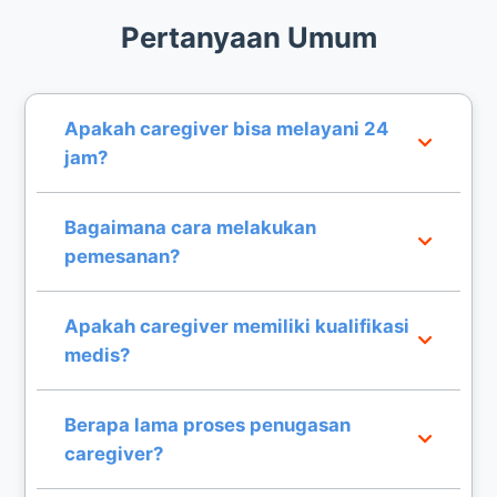
Pertanyaan Umum
Apakah caregiver bisa melayani 24
jam?
Ya, kami menyediakan opsi layanan caregiver 24
Bagaimana cara melakukan
jam untuk pendampingan intensif bagi pasien di
pemesanan?
wilayah Jabodetabek.
Anda dapat menghubungi nomor layanan kami
Apakah caregiver memiliki kualifikasi
dan memberikan informasi detail kebutuhan
medis?
pasien untuk proses penyesuaian.
Caregiver kami terlatih dalam pendampingan
Berapa lama proses penugasan
pasien, namun bukan tenaga medis (perawat)
caregiver?
untuk tindakan medis berat.