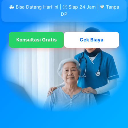
🚑 Bisa Datang Hari Ini | 🕐 Siap 24 Jam | 💙 Tanpa
DP
Konsultasi Gratis
Cek Biaya