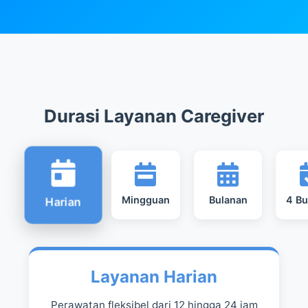
Durasi Layanan Caregiver
Mingguan
Bulanan
4 Bu
Harian
Layanan Harian
Perawatan fleksibel dari 12 hingga 24 jam