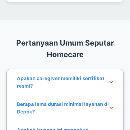
Pertanyaan Umum Seputar
Homecare
Apakah caregiver memiliki sertifikat
resmi?
Ya, seluruh caregiver kami memiliki sertifikasi
Berapa lama durasi minimal layanan di
resmi dan telah melalui pelatihan medis dasar
Depok?
untuk menangani lansia dengan aman.
Kami menyediakan opsi harian, mingguan,
Apakah layanan ini mencakup