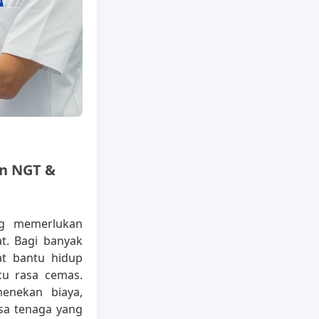
an NGT &
ng memerlukan
t. Bagi banyak
at bantu hidup
cu rasa cemas.
menekan biaya,
sa tenaga yang