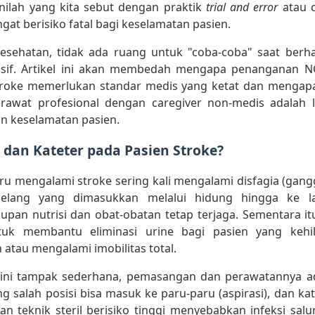
 Inilah yang kita sebut dengan praktik
trial and error
atau 
gat berisiko fatal bagi keselamatan pasien.
esehatan, tidak ada ruang untuk "coba-coba" saat ber
asif. Artikel ini akan membedah mengapa penanganan N
troke memerlukan standar medis yang ketat dan meng
rawat profesional dengan caregiver non-medis adalah l
n keselamatan pasien.
 dan Kateter pada Pasien Stroke?
ru mengalami stroke sering kali mengalami disfagia (gan
elang yang dimasukkan melalui hidung hingga ke 
pan nutrisi dan obat-obatan tetap terjaga. Sementara itu
tuk membantu eliminasi urine bagi pasien yang kehil
atau mengalami imobilitas total.
 ini tampak sederhana, pemasangan dan perawatannya a
g salah posisi bisa masuk ke paru-paru (aspirasi), dan kat
n teknik steril berisiko tinggi menyebabkan infeksi salu