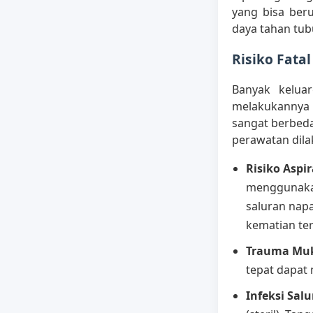
yang bisa ber
daya tahan tu
Risiko Fatal
Banyak keluar
melakukannya 
sangat berbeda
perawatan dila
Risiko Aspi
menggunakan 
saluran napa
kematian ter
Trauma Muk
tepat dapat
Infeksi Sal