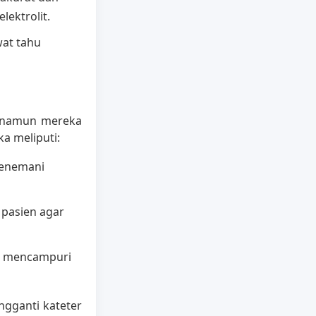
lektrolit.
wat tahu
, namun mereka
ka meliputi:
menemani
pasien agar
a mencampuri
gganti kateter