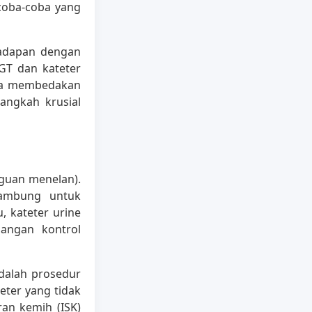
coba-coba yang
hadapan dengan
GT dan kateter
apa membedakan
angkah krusial
gguan menelan).
lambung untuk
, kateter urine
angan kontrol
dalah prosedur
eter yang tidak
ran kemih (ISK)