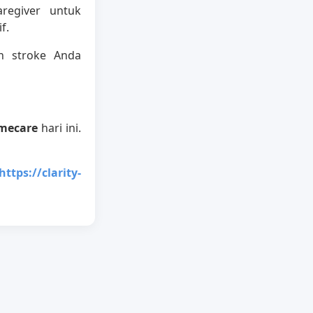
regiver untuk
f.
en stroke Anda
omecare
hari ini.
https://clarity-