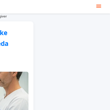
giver
oke
eda