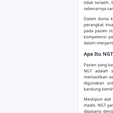
tidak terlatih.
sebenarnya san
Dalam dunia k
perangkat inv
pada pasien s
kompetensi pe
dalam menjami
Apa Itu NGT
Pasien yang ba
NGT adalah s
memastikan asu
digunakan un
kandung kemih 
Meskipun alat
medis. NGT yan
dipasang denga