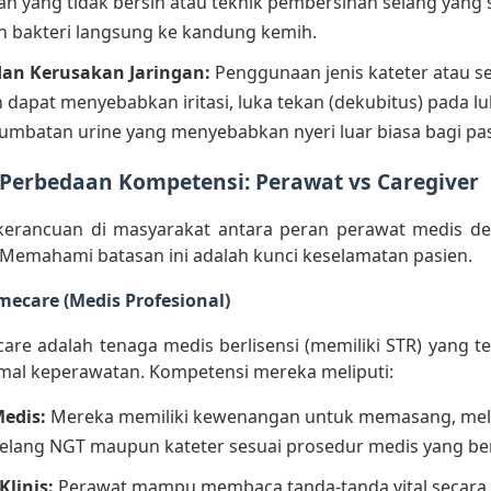
ngan yang tidak bersih atau teknik pembersihan selang yang
bakteri langsung ke kandung kemih.
an Kerusakan Jaringan:
Penggunaan jenis kateter atau s
 dapat menyebabkan iritasi, luka tekan (dekubitus) pada l
umbatan urine yang menyebabkan nyeri luar biasa bagi pas
erbedaan Kompetensi: Perawat vs Caregiver
i kerancuan di masyarakat antara peran perawat medis de
Memahami batasan ini adalah kunci keselamatan pasien.
mecare (Medis Profesional)
are adalah tenaga medis berlisensi (memiliki STR) yang 
mal keperawatan. Kompetensi mereka meliputi:
Medis:
Mereka memiliki kewenangan untuk memasang, mel
elang NGT maupun kateter sesuai prosedur medis yang ber
Klinis:
Perawat mampu membaca tanda-tanda vital secara 