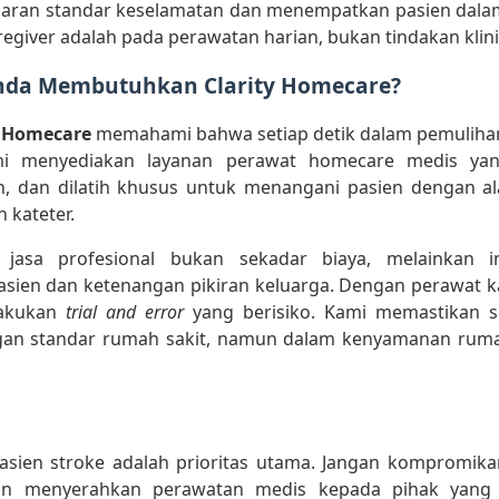
garan standar keselamatan dan menempatkan pasien dalam
egiver adalah pada perawatan harian, bukan tindakan klinis
da Membutuhkan Clarity Homecare?
y Homecare
memahami bahwa setiap detik dalam pemulihan
i menyediakan layanan perawat homecare medis yang 
, dan dilatih khusus untuk menangani pasien dengan al
 kateter.
jasa profesional bukan sekadar biaya, melainkan in
sien dan ketenangan pikiran keluarga. Dengan perawat ka
lakukan
trial and error
yang berisiko. Kami memastikan s
gan standar rumah sakit, namun dalam kenyamanan ruma
.
asien stroke adalah prioritas utama. Jangan kompromik
gan menyerahkan perawatan medis kepada pihak yang t