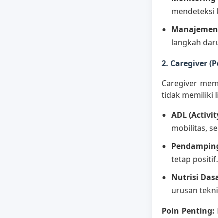
mendeteksi k
Manajemen 
langkah dar
2. Caregiver 
Caregiver mem
tidak memiliki 
ADL (Activit
mobilitas, s
Pendamping
tetap positif.
Nutrisi Dasa
urusan tekni
Poin Penting: