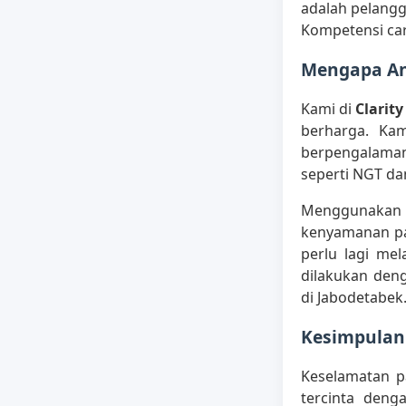
adalah pelang
Kompetensi car
Mengapa An
Kami di
Clarit
berharga. Kam
berpengalaman
seperti NGT dan
Menggunakan 
kenyamanan pa
perlu lagi me
dilakukan den
di Jabodetabek
Kesimpulan
Keselamatan p
tercinta den