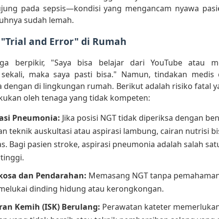
ujung pada sepsis—kondisi yang mengancam nyawa pasi
buhnya sudah lemah.
 "Trial and Error" di Rumah
ga berpikir, "Saya bisa belajar dari YouTube atau m
sekali, maka saya pasti bisa." Namun, tindakan medis 
 dengan di lingkungan rumah. Berikut adalah risiko fatal y
kukan oleh tenaga yang tidak kompeten:
rasi Pneumonia:
Jika posisi NGT tidak diperiksa dengan be
teknik auskultasi atau aspirasi lambung, cairan nutrisi b
s. Bagi pasien stroke, aspirasi pneumonia adalah salah sa
tinggi.
osa dan Pendarahan:
Memasang NGT tanpa pemahaman 
 melukai dinding hidung atau kerongkongan.
uran Kemih (ISK) Berulang:
Perawatan kateter memerlukan 