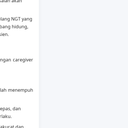
 salah akan
elang NGT yang
ubang hidung,
ien.
ngan caregiver
telah menempuh
epas, dan
laku.
akurat dan