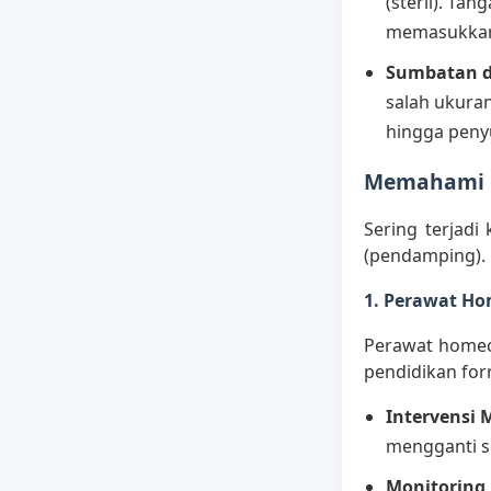
(steril). Ta
memasukkan 
Sumbatan d
salah ukuran
hingga peny
Memahami P
Sering terjad
(pendamping). 
1. Perawat Ho
Perawat homec
pendidikan for
Intervensi 
mengganti s
Monitoring 